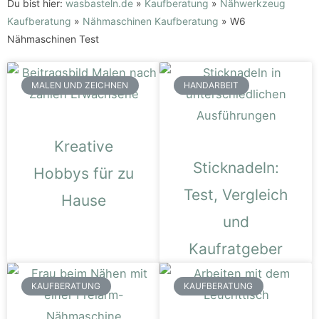
Du bist hier:
wasbasteln.de
»
Kaufberatung
»
Nähwerkzeug
Kaufberatung
»
Nähmaschinen Kaufberatung
»
W6
Nähmaschinen Test
MALEN UND ZEICHNEN
HANDARBEIT
Kreative
Sticknadeln:
Hobbys für zu
Test, Vergleich
Hause
und
Kaufratgeber
KAUFBERATUNG
KAUFBERATUNG