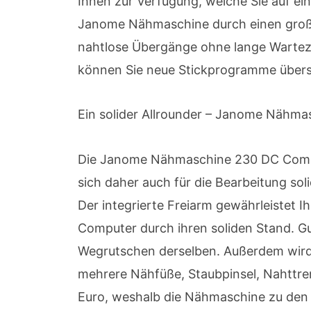
Ihnen zur Verfügung, welche Sie auf e
Janome Nähmaschine durch einen große
nahtlose Übergänge ohne lange Warteze
können Sie neue Stickprogramme überspi
Ein solider Allrounder – Janome Nähm
Die Janome Nähmaschine 230 DC Computer
sich daher auch für die Bearbeitung sol
Der integrierte Freiarm gewährleistet 
Computer durch ihren soliden Stand. G
Wegrutschen derselben. Außerdem wird 
mehrere Nähfüße, Staubpinsel, Nahttren
Euro, weshalb die Nähmaschine zu den g