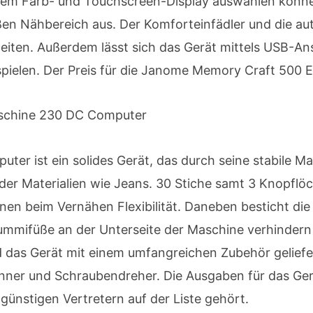
inem Farb- und Touchscreen-Display auswählen könne
n Nähbereich aus. Der Komforteinfädler und die au
iten. Außerdem lässt sich das Gerät mittels USB-Ans
elen. Der Preis für die Janome Memory Craft 500 E b
aschine 230 DC Computer
 ist ein solides Gerät, das durch seine stabile Mac
ider Materialien wie Jeans. 30 Stiche samt 3 Knopflö
Ihnen beim Vernähen Flexibilität. Daneben besticht
ummifüße an der Unterseite der Maschine verhindern
das Gerät mit einem umfangreichen Zubehör geliefer
ner und Schraubendreher. Die Ausgaben für das Gerä
ünstigen Vertretern auf der Liste gehört.