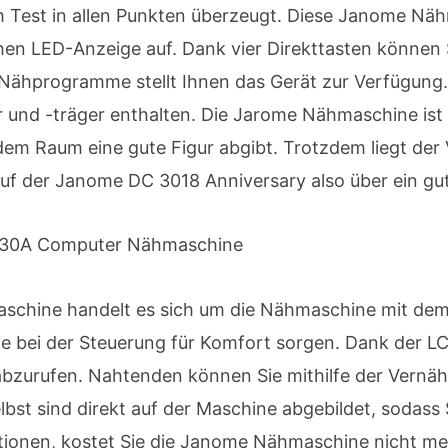
 Test in allen Punkten überzeugt. Diese Janome Nähm
chen LED-Anzeige auf. Dank vier Direkttasten können 
 Nähprogramme stellt Ihnen das Gerät zur Verfügung.
r und -träger enthalten. Die Jarome Nähmaschine ist
jedem Raum eine gute Figur abgibt. Trotzdem liegt der
auf der Janome DC 3018 Anniversary also über ein gut
 M30A Computer Nähmaschine
hine handelt es sich um die Nähmaschine mit dem be
die bei der Steuerung für Komfort sorgen. Dank der LC
 abzurufen. Nahtenden können Sie mithilfe der Vernäht
elbst sind direkt auf der Maschine abgebildet, sodass
ionen, kostet Sie die Janome Nähmaschine nicht meh