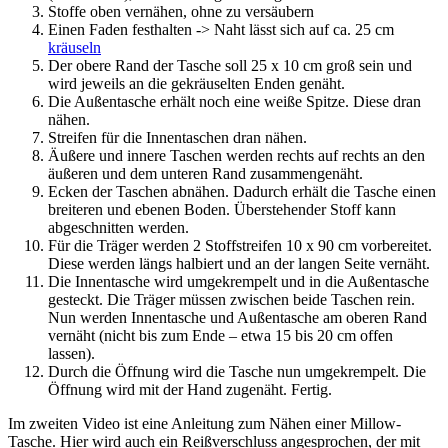
Stoffe oben vernähen, ohne zu versäubern
Einen Faden festhalten -> Naht lässt sich auf ca. 25 cm
kräuseln
Der obere Rand der Tasche soll 25 x 10 cm groß sein und
wird jeweils an die gekräuselten Enden genäht.
Die Außentasche erhält noch eine weiße Spitze. Diese dran
nähen.
Streifen für die Innentaschen dran nähen.
Äußere und innere Taschen werden rechts auf rechts an den
äußeren und dem unteren Rand zusammengenäht.
Ecken der Taschen abnähen. Dadurch erhält die Tasche einen
breiteren und ebenen Boden. Überstehender Stoff kann
abgeschnitten werden.
Für die Träger werden 2 Stoffstreifen 10 x 90 cm vorbereitet.
Diese werden längs halbiert und an der langen Seite vernäht.
Die Innentasche wird umgekrempelt und in die Außentasche
gesteckt. Die Träger müssen zwischen beide Taschen rein.
Nun werden Innentasche und Außentasche am oberen Rand
vernäht (nicht bis zum Ende – etwa 15 bis 20 cm offen
lassen).
Durch die Öffnung wird die Tasche nun umgekrempelt. Die
Öffnung wird mit der Hand zugenäht. Fertig.
Im zweiten Video ist eine Anleitung zum Nähen einer Millow-
Tasche. Hier wird auch ein Reißverschluss angesprochen, der mit